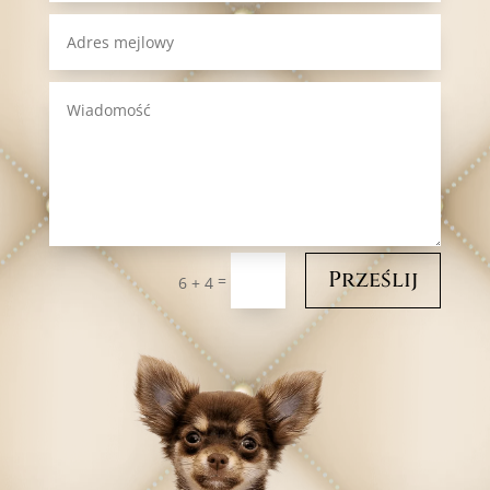
Prześlij
=
6 + 4